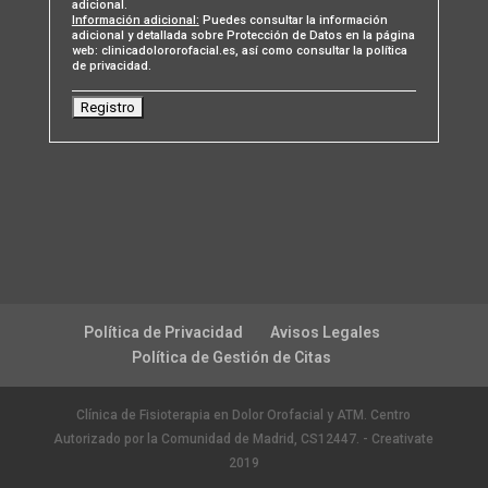
adicional.
Información adicional:
Puedes consultar la información
adicional y detallada sobre Protección de Datos en la página
web: clinicadolororofacial.es, así como consultar la política
de privacidad.
Política de Privacidad
Avisos Legales
Política de Gestión de Citas
Clínica de Fisioterapia en Dolor Orofacial y ATM. Centro
Autorizado por la Comunidad de Madrid, CS12447. - Creativate
2019