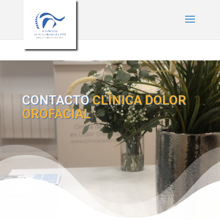
* Estilos para menú plegable móvil Divi */
/* JS para menú plegable móvil
Divi */
CONTACTO
CLÍNICA DOLOR
OROFACIAL