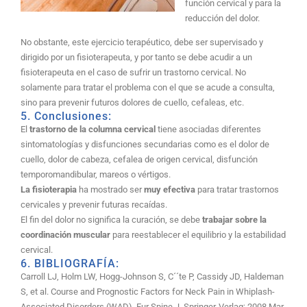
función cervical y para la
reducción del dolor.
No obstante, este ejercicio terapéutico, debe ser supervisado y
dirigido por un fisioterapeuta, y por tanto se debe acudir a un
fisioterapeuta en el caso de sufrir un trastorno cervical. No
solamente para tratar el problema con el que se acude a consulta,
sino para prevenir futuros dolores de cuello, cefaleas, etc.
5. Conclusiones:
El
trastorno de la columna cervical
tiene asociadas diferentes
sintomatologí­as y disfunciones secundarias como es el dolor de
cuello, dolor de cabeza, cefalea de origen cervical, disfunción
temporomandibular, mareos o vértigos.
La fisioterapia
ha mostrado ser
muy efectiva
para tratar trastornos
cervicales y prevenir futuras recaí­das.
El fin del dolor no significa la curación, se debe
trabajar sobre la
coordinación muscular
para reestablecer el equilibrio y la estabilidad
cervical.
6. BIBLIOGRAFÍA:
Carroll LJ, Holm LW, Hogg-Johnson S, C´´te P, Cassidy JD, Haldeman
S, et al. Course and Prognostic Factors for Neck Pain in Whiplash-
Associated Disorders (WAD). Eur Spine J. Springer-Verlag; 2008 Mar