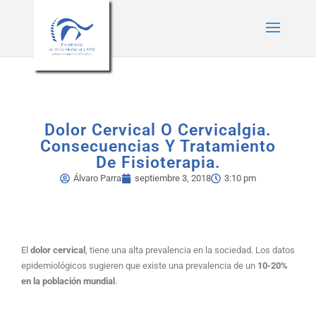
* Estilos para menú plegable móvil Divi */
/* JS para menú plegable móvil Divi
*/
Dolor Cervical O Cervicalgia.
Consecuencias Y Tratamiento
De Fisioterapia.
Álvaro Parra
septiembre 3, 2018
3:10 pm
El
dolor cervical
, tiene una alta prevalencia en la sociedad. Los datos
epidemiológicos sugieren que existe una prevalencia de un
10-20%
en la población mundial
.