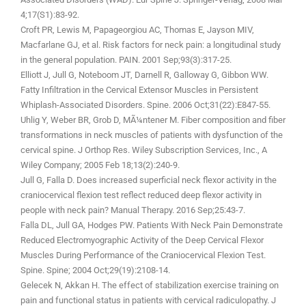
4;17(S1):83-92.
Croft PR, Lewis M, Papageorgiou AC, Thomas E, Jayson MIV,
Macfarlane GJ, et al. Risk factors for neck pain: a longitudinal study
in the general population. PAIN. 2001 Sep;93(3):317-25.
Elliott J, Jull G, Noteboom JT, Darnell R, Galloway G, Gibbon WW.
Fatty Infiltration in the Cervical Extensor Muscles in Persistent
Whiplash-Associated Disorders. Spine. 2006 Oct;31(22):E847-55.
Uhlig Y, Weber BR, Grob D, MÃ¼ntener M. Fiber composition and fiber
transformations in neck muscles of patients with dysfunction of the
cervical spine. J Orthop Res. Wiley Subscription Services, Inc., A
Wiley Company; 2005 Feb 18;13(2):240-9.
Jull G, Falla D. Does increased superficial neck flexor activity in the
craniocervical flexion test reflect reduced deep flexor activity in
people with neck pain? Manual Therapy. 2016 Sep;25:43-7.
Falla DL, Jull GA, Hodges PW. Patients With Neck Pain Demonstrate
Reduced Electromyographic Activity of the Deep Cervical Flexor
Muscles During Performance of the Craniocervical Flexion Test.
Spine. Spine; 2004 Oct;29(19):2108-14.
Gelecek N, Akkan H. The effect of stabilization exercise training on
pain and functional status in patients with cervical radiculopathy. J