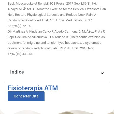
Back Musculoskelet Rehabil. IOS Press; 2017 Sep 8;36(3):1-6.
Alpayci M, Ä°lter S. Isometric Exercise for the Cervical Extensors Can
Help Restore Physiological Lordosis and Reduce Neck Pain: A
Randomized Controlled Trial. Am J Phys Med Rehabil. 2017
Sep;96(9):621-6.
Gil-Martínez A, Kindelan-Calvo P, Agudo-Carmona D, MuÃ±oz-Plata R,
López-de-Uralde-Villanueva I, La Touche R. [Therapeutic exercise as
treatment for migraine and tension-type headaches: a systematic
review of randomised clinical trials]. REV NEUROL. 2013 Nov
16;57(10):433-43.
Indice
Fisioterapia ATM
Concertar Cita