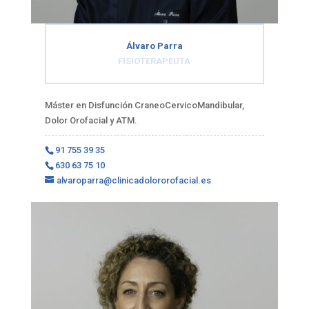
Álvaro Parra
FISIOTERAPEUTA
Máster en Disfunción CraneoCervicoMandibular,
Dolor Orofacial y ATM.
91 755 39 35
630 63 75 10
alvaroparra@clinicadolororofacial.es