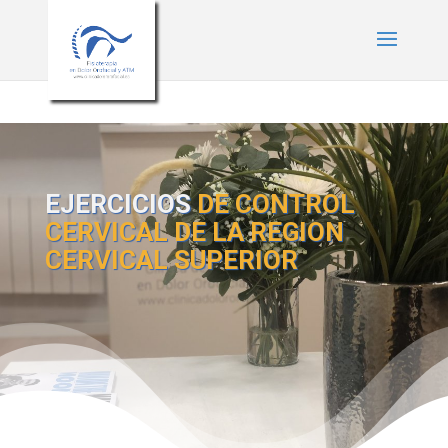
* Estilos para menú plegable móvil Divi */
/* JS para menú plegable móvil
Divi */
EJERCICIOS
DE CONTROL
CERVICAL DE LA REGION
CERVICAL SUPERIOR