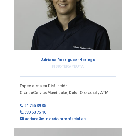
Adriana Rodriguez-Noriega
FISIOTERAPEUTA
Especialista en Disfunción
CráneoCervicoMandibular, Dolor Orofacial y ATM.
91 755 39 35
630 63 75 10
adriana@clinicadolororofacial.es