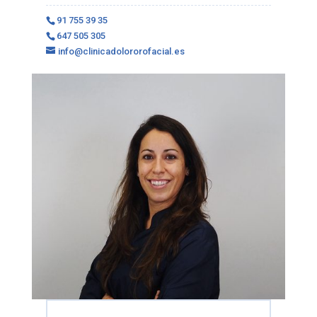
91 755 39 35
647 505 305
info@clinicadolororofacial.es