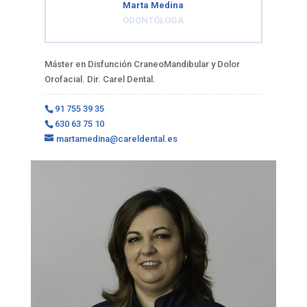
Marta Medina
ODONTÓLOGA
Máster en Disfunción CraneoMandibular y Dolor
Orofacial. Dir. Carel Dental.
91 755 39 35
630 63 75 10
martamedina@careldental.es